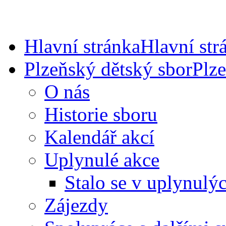
Hlavní stránka
Hlavní str
Plzeňský dětský sbor
Plze
O nás
Historie sboru
Kalendář akcí
Uplynulé akce
Stalo se v uplynulýc
Zájezdy